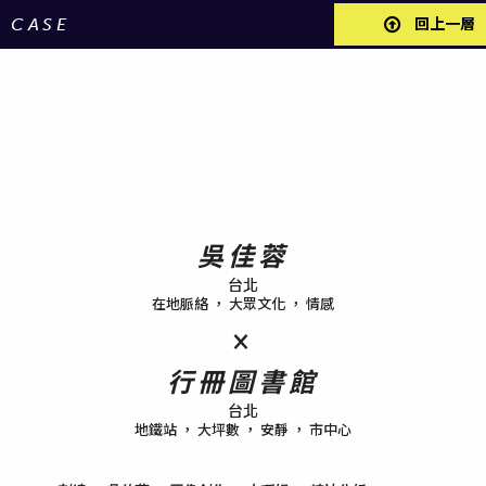
CASE
回上一層
吳佳蓉
台北
在地脈絡 ， 大眾文化 ， 情感
×
行冊圖書館
台北
地鐵站 ， 大坪數 ， 安靜 ， 市中心