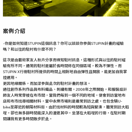
案例介紹
-你是如何知道STUPIN這個訊息？你可以談談你參與STUPIN計畫的經驗
嗎？和以往的駐村有什麼不同？
這次是由藝術家友人秋卉分享而得知駐村訊息，這種形式與以往的駐村經
驗有所不同，通常的駐村是屬於長時間待在同個區域，較為不彈性，而
STUPIN X行冊駐村所提供的時間上相對地自由彈性且開放，能更加自我掌
控運用。
更因地緣關係，而加深參與此次的駐村計畫的想法。
過往創作系列作品與布料織品、刺繡有關，2008年之際開始，和服裝設計
師友人時常穿梭在布市間，當我們每到一個不同的地域，便會到訪當地布
店和布市找尋相關材料，當中永樂市場則是最常到訪之處，也包含騎U-
bike至鄰近的朝陽材料街。由於找材料的時間較為短與緊湊，雖常到訪大稻
埕，卻也無多餘時間能深入的漫遊其中。坐落在大稻埕的行冊，在駐村期
間讓我有更多時間散步於此。