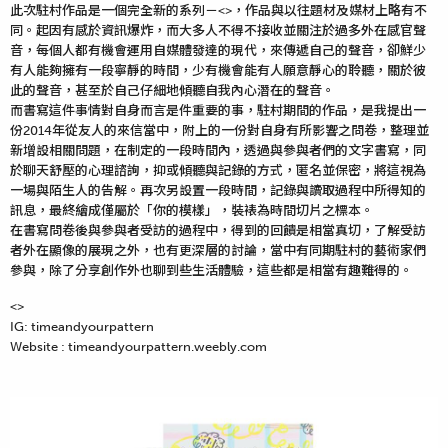
此次駐村作品是一個完全新的系列－<>，作品與以往題材及媒材上略有不
同。起因有感於資訊爆炸，而大多人不得不接收並關注於過多外在感官聲
音，每個人都有機會運用自媒體發達的現代，來傳遞自己的聲音，卻鮮少
有人能夠擁有一段寧靜的時間，少有機會能有人願意靜心的聆聽，關於彼
此的聲音，甚至於自己仔細地傾聽自我內心潛在的聲音。
而書寫這件事情對自身而言是件重要的事，駐村期間的作品，是我提出一
份2014年從友人的來信當中，附上的一份對自身有所影響之問卷，整理並
新增設相關問題，在制定的一段時間內，透過與參與者們的文字書寫，同
於聊天舒壓的心理諮詢，抑或傾聽與記錄的方式，匿名並保密，將這視為
一場與陌生人的告解。再次另設置一段時間，記錄與讀取過程中所得知的
訊息，最終繪成僅屬於「你的模樣」，裝裱為時間切片之標本。
在書寫問卷後與參與者受訪的過程中，得到的回饋是相當真切，了解受訪
者外在顯像的展現之外，也有更深層的討論，當中有同期駐村的藝術家們
參與，除了分享創作外也聊到些生活體驗，這些都是相當有趣難得的。
<>
IG: timeandyourpattern
Website : timeandyourpattern.weebly.com