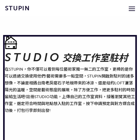
STUPIN
STUDIO
交換工作室駐村
在STUPIN，你不僅可以看到每位藝術家獨一無二的工作室，更棒的是你
可以透過交換使用他們!藝術需要多一點空間，STUPIN開啟對駐村的諸多
想像，不論是相遇台南老房磨石子地板帶來的冰涼、還是紐約LOFT灑落
陽光的溫暖，空間是藝術態度的展現，除了方便工作，把更多駐村的時間
留給生活吧!註冊STUDIO功能，上傳自己的工作室資料，接著瀏覽其他工
作室，選定符合時間與地點想入駐的工作室，按下申請預定與對方媒合成
功後，打包行李即刻出發!