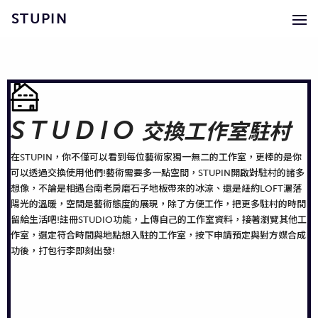
STUPIN
STUDIO
交換工作室駐村
在STUPIN，你不僅可以看到每位藝術家獨一無二的工作室，更棒的是你
可以透過交換使用他們!藝術需要多一點空間，STUPIN開啟對駐村的諸多
想像，不論是相遇台南老房磨石子地板帶來的冰涼、還是紐約LOFT灑落
陽光的溫暖，空間是藝術態度的展現，除了方便工作，把更多駐村的時間
留給生活吧!註冊STUDIO功能，上傳自己的工作室資料，接著瀏覽其他工
作室，選定符合時間與地點想入駐的工作室，按下申請預定與對方媒合成
功後，打包行李即刻出發!