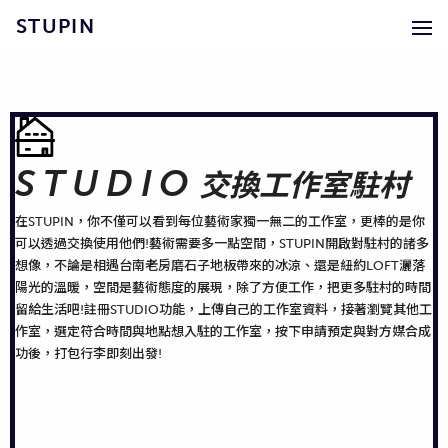
STUPIN
STUDIO
交換工作室駐村
在STUPIN，你不僅可以看到每位藝術家獨一無二的工作室，更棒的是你
可以透過交換使用他們!藝術需要多一點空間，STUPIN開啟對駐村的諸多
想像，不論是相遇台南老房磨石子地板帶來的冰涼、還是紐約LOFT灑落
陽光的溫暖，空間是藝術態度的展現，除了方便工作，把更多駐村的時間
留給生活吧!註冊STUDIO功能，上傳自己的工作室資料，接著瀏覽其他工
作室，選定符合時間與地點想入駐的工作室，按下申請預定與對方媒合成
功後，打包行李即刻出發!