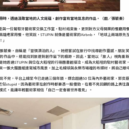
冊時，透過汲取當地的人文底蘊，創作富有當地氣息的作品。（圖／張毓秦）
郭奕臣與一位葡萄牙藝術家交換工作室，駐村結束後，更到對方父母開業的餐廳用
雄老家用餐。他笑說，STUPIN 就像是藝術家的Airbnb，「地球上兩端原
！」
張毓秦，自稱是「習慣漂泊的人」，她總嘗試在旅行中找尋創作靈感，朋友
的作品中，總能找到旅遊對創作留下的痕跡。因此，當她以「旅人」視角重
是她透過STUPIN 與位在大稻埕的行冊圖書館接洽，成為大稻埕的駐村藝術家
來一張大描圖紙速寫城市風景，加上毛線球與永樂市場裡的布媒材，將自己眼
說不完，平台上線至今已走過三個年頭，媒合超過50 位海內外藝術家，郭奕
發音近似stupid，因為藝術家在創作時都要憑一股傻勁，在看不見回饋的路上勇
模式，能讓年輕藝術家相信「自己一定會被世界看見」。