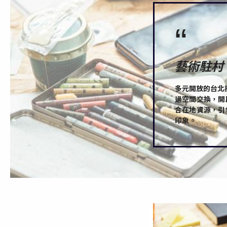
“
藝術駐村
多元開放的台北
過空間交換，開
合在地資源，引
印象。