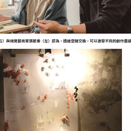
奕臣（右）與視覺藝術家張毓秦（左）認為，透過空間交換，可以激發不同的創作靈