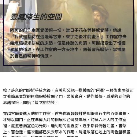
“
靈感降生的空間
阿衖的創作由直覺帶領一切，當日子花在等待感覺時，他說:
「我就是都待在這邊等它來，來了之後才能畫。 」工作室中央
幾塊榻榻米拼成的床墊，便是休憩的角落，阿衖摸索出了慢慢
累積的道理，在工作室的一方天地中，隨著靈光驅使，掌握屬
於自己的精神和情感。
按了許久的門鈴近乎放棄後，有著和父親一樣綽號的”阿衖”－藝術家陳敬元
穿著簡單寬鬆的運動服終於開了門，帶著鼻音、動作緩慢，感受的到他的
思緒惺忪，開始了這次的訪談。
穿越客廳要進入他的工作室，首先你得輕輕挪動那張進行中的百號畫布，
才得以開門。正在準備九月的個展和台灣雙年展，約莫六坪大的工作室
裡，氤氳著滿室色彩光影，能利用的垂直面，幾乎都斜倚著油畫，書架
上、窗台邊，連衣櫃都已失去原本的作用。跨過散落在地上的調色盤和畫