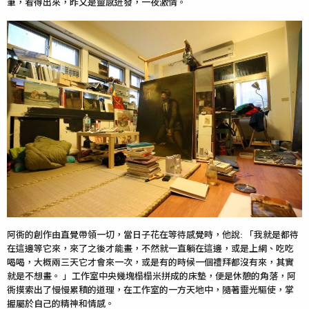
筆，看得出來，昨又是靈感迸發，一夜激情。
阿衖的創作由直覺帶領一切，當日子花在等待感覺時，他說: 「我就是都待
在這邊等它來，來了之後才能畫，不然就一直躺在這邊，或是上網、吃吃
喝喝，大概兩三天它才會來一次，或是有的時候一個禮拜都沒有來，其實
就是不想畫。 」工作室中央幾塊榻榻米拼成的床墊，便是休憩的角落，阿
衖摸索出了慢慢累積的道理，在工作室的一方天地中，隨著靈光驅使，掌
握屬於自己的精神和情感。