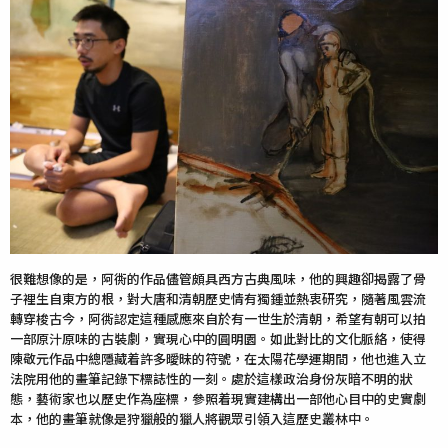
很難想像的是，阿衖的作品儘管頗具西方古典風味，他的興趣卻揭露了骨
子裡生自東方的根，對大唐和清朝歷史情有獨鍾並熱衷研究，隨著風雲流
轉穿梭古今，阿衖認定這種感應來自於有一世生於清朝，希望有朝可以拍
一部原汁原味的古裝劇，實現心中的圓明園。如此對比的文化脈絡，使得
陳敬元作品中總隱藏着許多曖昧的符號，在太陽花學運期間，他也進入立
法院用他的畫筆記錄下標誌性的一刻。處於這樣政治身份灰暗不明的狀
態，藝術家也以歷史作為座標，參照着現實建構出一部他心目中的史實劇
本，他的畫筆就像是狩獵般的獵人將觀眾引領入這歷史叢林中。