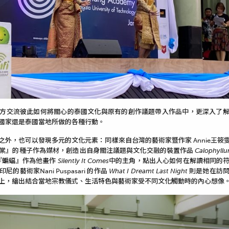
方交流彼此如何將關心的泰國文化與原有的創作議題帶入作品中，更深入了
國家還是泰國當地所做的各種行動。
之外，也可以發現多元的文化元素：同樣來自台灣的藝術家暨作家 Annie王筱
棠』的種子作為媒材，創造出自身關注議題與文化交融的裝置作品
Calophyll
使用『蝙蝠』作為他畫作
Silently It Comes
中的主角，點出人心如何在解讀相同的
藝術家Nani Puspasari 的作品
What I Dreamt Last Night
則是她在訪
上，繪出結合當地宗教儀式、生活特色與藝術家受不同文化觸動時的內心想像