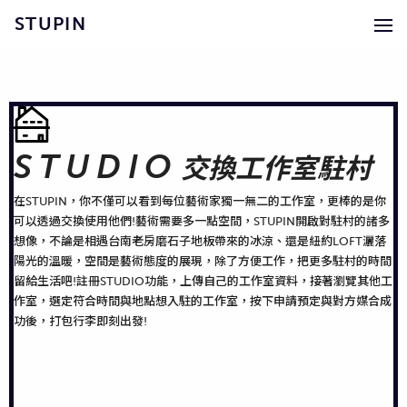
STUPIN
STUDIO
交換工作室駐村
在STUPIN，你不僅可以看到每位藝術家獨一無二的工作室，更棒的是你
可以透過交換使用他們!藝術需要多一點空間，STUPIN開啟對駐村的諸多
想像，不論是相遇台南老房磨石子地板帶來的冰涼、還是紐約LOFT灑落
陽光的溫暖，空間是藝術態度的展現，除了方便工作，把更多駐村的時間
留給生活吧!註冊STUDIO功能，上傳自己的工作室資料，接著瀏覽其他工
作室，選定符合時間與地點想入駐的工作室，按下申請預定與對方媒合成
功後，打包行李即刻出發!