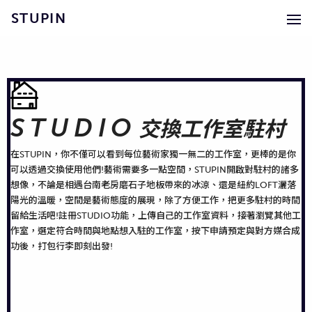
STUPIN
STUDIO
交換工作室駐村
在STUPIN，你不僅可以看到每位藝術家獨一無二的工作室，更棒的是你
可以透過交換使用他們!藝術需要多一點空間，STUPIN開啟對駐村的諸多
想像，不論是相遇台南老房磨石子地板帶來的冰涼、還是紐約LOFT灑落
陽光的溫暖，空間是藝術態度的展現，除了方便工作，把更多駐村的時間
留給生活吧!註冊STUDIO功能，上傳自己的工作室資料，接著瀏覽其他工
作室，選定符合時間與地點想入駐的工作室，按下申請預定與對方媒合成
功後，打包行李即刻出發!