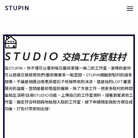
STUPIN
STUDIO
交換工作室駐村
在STUPIN，你不僅可以看到每位藝術家獨一無二的工作室，更棒的是你
可以透過交換使用他們!藝術需要多一點空間，STUPIN開啟對駐村的諸多
想像，不論是相遇台南老房磨石子地板帶來的冰涼、還是紐約LOFT灑落
陽光的溫暖，空間是藝術態度的展現，除了方便工作，把更多駐村的時間
留給生活吧!註冊STUDIO功能，上傳自己的工作室資料，接著瀏覽其他工
作室，選定符合時間與地點想入駐的工作室，按下申請預定與對方媒合成
功後，打包行李即刻出發!