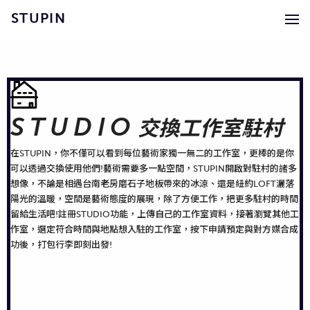
STUPIN
STUDIO
交換工作室駐村
在STUPIN，你不僅可以看到每位藝術家獨一無二的工作室，更棒的是你
可以透過交換使用他們!藝術需要多一點空間，STUPIN開啟對駐村的諸多
想像，不論是相遇台南老房磨石子地板帶來的冰涼、還是紐約LOFT灑落
陽光的溫暖，空間是藝術態度的展現，除了方便工作，把更多駐村的時間
留給生活吧!註冊STUDIO功能，上傳自己的工作室資料，接著瀏覽其他工
作室，選定符合時間與地點想入駐的工作室，按下申請預定與對方媒合成
功後，打包行李即刻出發!