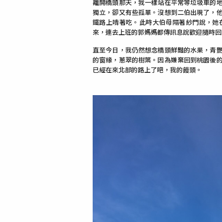
離開橋頭那天，我一樣站在平常等垃圾車的
獨立，卻又有些孤單。沒想到二伯出現了，
鐵路上啃著吃。此時大伯母隔著紗門說，她
來，連去上班的郭媽媽都傳訊息說歡迎隨時回
直至今日，我仍然想念橋頭鮮豔的水果，青
的窗緣，蔥翠的樹葉。因為嫌棄回到桃園後
已經在來北部的路上了吧，我的饅頭。