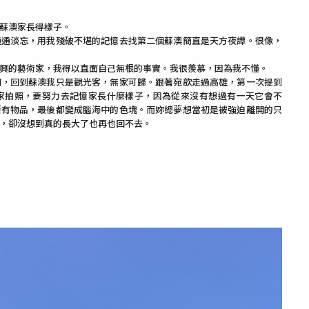
蘇澳家長得樣子。
通通淡忘，用我殘破不堪的記憶去找第二個蘇澳簡直是天方夜譚。很像，
興的藝術家，我得以直面自己無根的事實。我很羨慕，因為我不懂。
同，回到蘇澳我只是觀光客，無家可歸。跟著宛歆走過高雄，第一次提到
家拍照，要努力去記憶家長什麼樣子，因為從來沒有想過有一天它會不
所有物品，最後都變成腦海中的色塊。而妳總夢想當初是被強迫離開的只
，卻沒想到真的長大了也再也回不去。