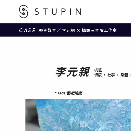
CASE
案例媒合
／ 李元親 × 橋頭三合院工作室
李元親
桃園
情感 ， 社群 ， 身體
*
Tags:藝術治療