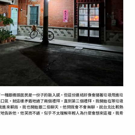
有一種跟橋頭居民是一份子的融入感。但這份連結好像會隨著垃圾甩進垃
鬆口氣，就這樣矛盾地過了兩個禮拜，直到第三個禮拜，我開始在等垃圾
我進來躲雨，我也開始跟二伯聊天，他問我會不會無聊，說台北比較熱
實地告訴他，他笑而不語，似乎不太理解年輕人為什麼會想來這裡，我希