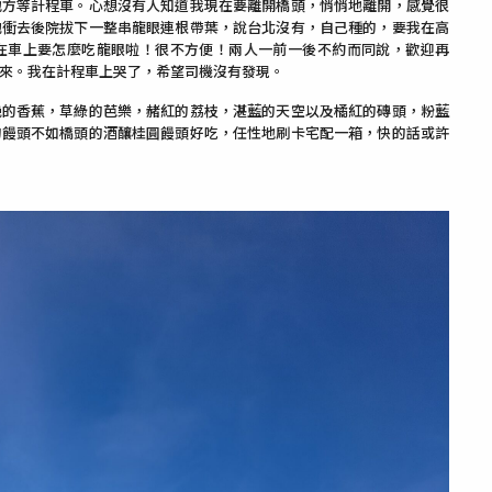
地方等計程車。心想沒有人知道我現在要離開橋頭，悄悄地離開，感覺很
他衝去後院拔下一整串龍眼連根帶葉，說台北沒有，自己種的，要我在高
在車上要怎麼吃龍眼啦！很不方便！兩人一前一後不約而同說，歡迎再
來。我在計程車上哭了，希望司機沒有發現。
艷的香蕉，草綠的芭樂，赭紅的荔枝，湛藍的天空以及橘紅的磚頭，粉藍
的饅頭不如橋頭的酒釀桂圓饅頭好吃，任性地刷卡宅配一箱，快的話或許